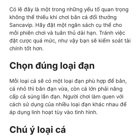
Có lẽ đây là một trong những yếu tố quan trọng
không thể thiếu khi chơi bắn cá đổi thưởng
Sancavip. Hãy đặt một ngân sách cụ thể cho
mỗi phiên chơi và tuân thủ dài hạn. Tránh việc
đặt cược quá mức, như vậy bạn sẽ kiểm soát tài
chính tốt hơn.
Chọn đúng loại đạn
Mỗi loại cá sẽ có một loại đạn phù hợp để bắn,
cá nhỏ thì bắn đạn vừa, còn cá lớn phải nâng
cấp cả súng lẫn đạn. Người chơi làm quen với
cách sử dụng của nhiều loại đạn khác nhau để
áp dụng linh hoạt tùy vào tình hình.
Chú ý loại cá