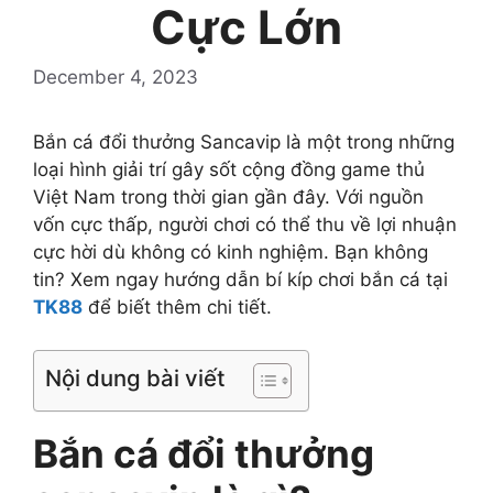
Cực Lớn
December 4, 2023
Bắn cá đổi thưởng Sancavip là một trong những
loại hình giải trí gây sốt cộng đồng game thủ
Việt Nam trong thời gian gần đây. Với nguồn
vốn cực thấp, người chơi có thể thu về lợi nhuận
cực hời dù không có kinh nghiệm. Bạn không
tin? Xem ngay hướng dẫn bí kíp chơi bắn cá tại
TK88
để biết thêm chi tiết.
Nội dung bài viết
Bắn cá đổi thưởng