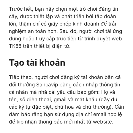
Trước hết, bạn hãy chọn một trò chơi đáng tin
cậy, được thiết lập và phát triển bởi tập đoàn
lớn, thậm chí có giấy phép kinh doanh để trải
nghiệm an toàn hơn. Sau đó, người chơi tải ứng
dụng hoặc truy cập trực tiếp từ trình duyệt web
TK88 trên thiết bị điện tử.
Tạo tài khoản
Tiếp theo, người chơi đăng ký tài khoản bắn cá
đổi thưởng Sancavip bằng cách nhập thông tin
cá nhân mà nhà cái yêu cầu bao gồm: Họ và
tên, số điện thoại, gmail và mật khẩu (đầy đủ
các ký tự đặc biệt, chữ hoa và chữ thường). Cần
đảm bảo rằng bạn sử dụng địa chỉ email hợp lệ
để kịp nhận thông báo mới nhất từ website.