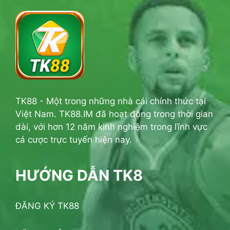
TK88 - Một trong những nhà cái chính thức tại
Việt Nam. TK88.IM đã hoạt động trong thời gian
dài, với hơn 12 năm kinh nghiệm trong lĩnh vực
cá cược trực tuyến hiện nay.
HƯỚNG DẪN TK8
ĐĂNG KÝ TK88