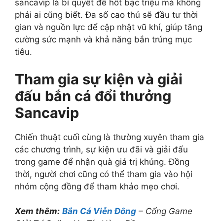
sancavip là bí quyết để hốt bạc triệu mà không
phải ai cũng biết. Đa số cao thủ sẽ đầu tư thời
gian và nguồn lực để cập nhật vũ khí, giúp tăng
cường sức mạnh và khả năng bắn trúng mục
tiêu.
Tham gia sự kiện và giải
đấu
bắn cá đổi thưởng
Sancavip
Chiến thuật cuối cùng là thường xuyên tham gia
các chương trình, sự kiện ưu đãi và giải đấu
trong game để nhận quà giá trị khủng. Đồng
thời, người chơi cũng có thể tham gia vào hội
nhóm cộng đồng để tham khảo mẹo chơi.
Xem thêm:
Bắn Cá Viễn Đông
– Cổng Game