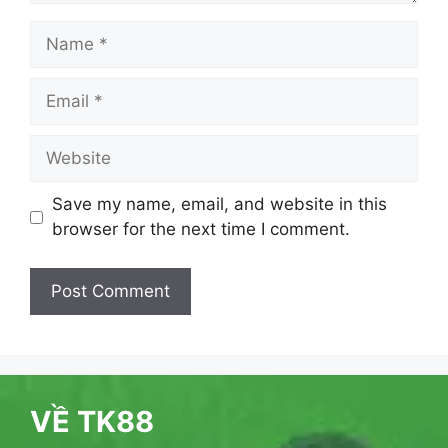
Name
Email
Website
Save my name, email, and website in this
browser for the next time I comment.
VỀ TK88