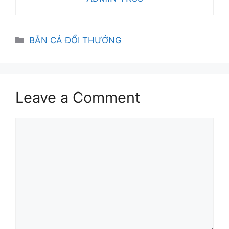
Categories
BẮN CÁ ĐỔI THƯỞNG
Leave a Comment
Comment