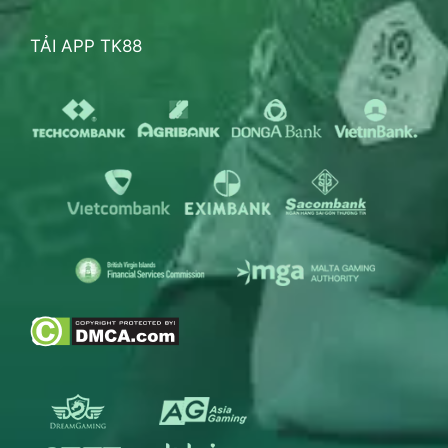
TẢI APP TK88