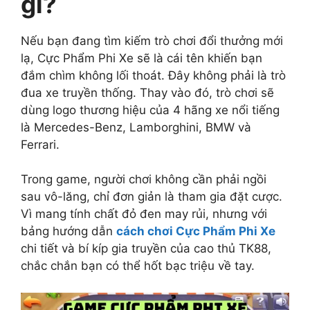
gì?
Nếu bạn đang tìm kiếm trò chơi đổi thưởng mới
lạ, Cực Phẩm Phi Xe sẽ là cái tên khiến bạn
đắm chìm không lối thoát. Đây không phải là trò
đua xe truyền thống. Thay vào đó, trò chơi sẽ
dùng logo thương hiệu của 4 hãng xe nổi tiếng
là Mercedes-Benz, Lamborghini, BMW và
Ferrari.
Trong game, người chơi không cần phải ngồi
sau vô-lăng, chỉ đơn giản là tham gia đặt cược.
Vì mang tính chất đỏ đen may rủi, nhưng với
bảng hướng dẫn
cách chơi Cực Phẩm Phi Xe
chi tiết và bí kíp gia truyền của cao thủ TK88,
chắc chắn bạn có thể hốt bạc triệu về tay.