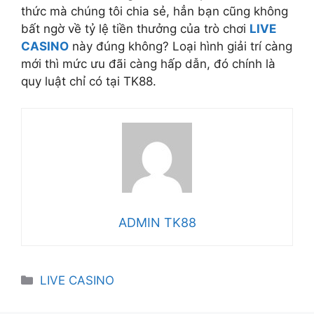
thức mà chúng tôi chia sẻ, hẳn bạn cũng không
bất ngờ về tỷ lệ tiền thưởng của trò chơi
LIVE
CASINO
này đúng không? Loại hình giải trí càng
mới thì mức ưu đãi càng hấp dẫn, đó chính là
quy luật chỉ có tại TK88.
ADMIN TK88
Categories
LIVE CASINO