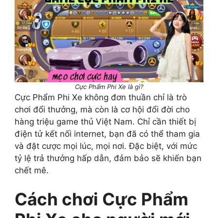
Cực Phẩm Phi Xe là gì?
Cực Phẩm Phi Xe không đơn thuần chỉ là trò
chơi đổi thưởng, mà còn là cơ hội đổi đời cho
hàng triệu game thủ Việt Nam. Chỉ cần thiết bị
điện tử kết nối internet, bạn đã có thể tham gia
và đặt cược mọi lúc, mọi nơi. Đặc biệt, với mức
tỷ lệ trả thưởng hấp dẫn, đảm bảo sẽ khiến bạn
chết mê.
Cách chơi Cực Phẩm