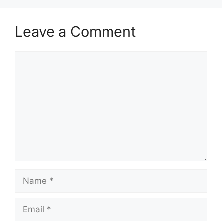
Leave a Comment
Comment
Name
Email