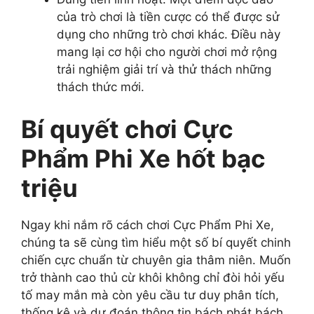
của trò chơi là tiền cược có thể được sử
dụng cho những trò chơi khác. Điều này
mang lại cơ hội cho người chơi mở rộng
trải nghiệm giải trí và thử thách những
thách thức mới.
Bí quyết chơi Cực
Phẩm Phi Xe hốt bạc
triệu
Ngay khi nắm rõ cách chơi Cực Phẩm Phi Xe,
chúng ta sẽ cùng tìm hiểu một số bí quyết chinh
chiến cực chuẩn từ chuyên gia thâm niên. Muốn
trở thành cao thủ cừ khôi không chỉ đòi hỏi yếu
tố may mắn mà còn yêu cầu tư duy phân tích,
thống kê và dự đoán thông tin bách phát bách