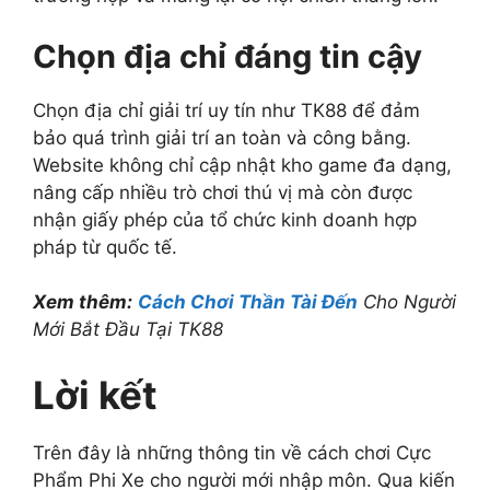
Chọn địa chỉ đáng tin cậy
Chọn địa chỉ giải trí uy tín như TK88 để đảm
bảo quá trình giải trí an toàn và công bằng.
Website không chỉ cập nhật kho game đa dạng,
nâng cấp nhiều trò chơi thú vị mà còn được
nhận giấy phép của tổ chức kinh doanh hợp
pháp từ quốc tế.
Xem thêm:
Cách Chơi Thần Tài Đến
Cho Người
Mới Bắt Đầu Tại TK88
Lời kết
Trên đây là những thông tin về cách chơi Cực
Phẩm Phi Xe cho người mới nhập môn. Qua kiến