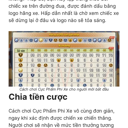
chiếc xe trên đường đua, được đánh dấu bằng
logo hãng xe. Hấp dẫn nhất là chờ xem chiếc xe
sẽ dừng lại ở đâu và logo nào sẽ tỏa sáng.
Cách chơi Cực Phẩm Phi Xe cho người mới bắt đầu
Chia tiền cược
Cách chơi Cực Phẩm Phi Xe vô cùng đơn giản,
ngay khi xác định được chiến xe chiến thắng.
Người chơi sẽ nhận về mức tiền thưởng tương