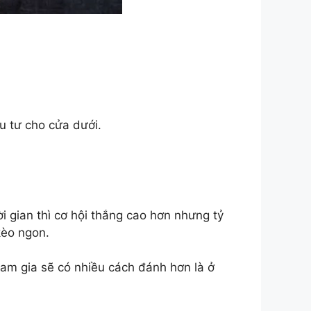
ầu tư cho cửa dưới.
hời gian thì cơ hội thắng cao hơn nhưng tỷ
kèo ngon.
ham gia sẽ có nhiều cách đánh hơn là ở