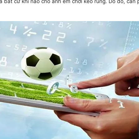
 ra bất cứ khi nào cho anh em chơi kèo rung. Do đó, cầ