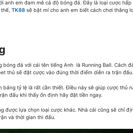
với anh em đam mê cá độ bóng đá. Đây là loại cược hấp
 thế,
TK88
sẽ bật mí cho anh em biết cách chơi thắng lo
ng
ng bóng đá với cái tên tiếng Anh là Running Ball. Cách 
et thủ sẽ đặt cược vào đúng thời điểm diễn ra trận đấu
n bảng tỷ lệ là rất cần thiết. Điều này sẽ giúp cược thủ
rận đấu khi thấy ổn định hãy đặt tiền ngay.
 được lựa chọn loại cược khác. Nhà cái cũng sẽ chỉ định
ận và thời gian thi đấu.