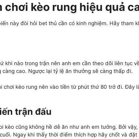
 chơi kèo rung hiệu quả c
biến này đòi hỏi bet thủ cần có kinh nghiệm. Hãy tham 
cứ khi nào trong trận nên anh em cần theo dõi liên tục về
g càng cao. Ngược lại tỷ lệ ăn thưởng sẽ càng thấp đi.
i chơi kèo rung nên vào tiền từ phút thứ 80 trở đi. Đây l
iến trận đấu
oi kèo cũng không hề dễ ăn như anh em tưởng. Bởi vậy, 
uối. Ngay khi thấy thời điểm thích hợp hãy chốt và đặt 