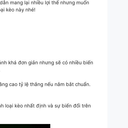
 dẫn mang lại nhiều lợi thế nhưng muốn
ại kèo này nhé!
đánh khá đơn giản nhưng sẽ có nhiều biến
.
 nâng cao tỷ lệ thắng nếu nắm bắt chuẩn.
 loại kèo nhất định và sự biến đổi trên