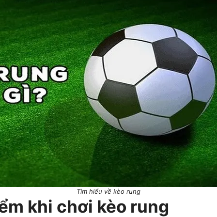
Tìm hiểu về kèo rung
ểm khi chơi kèo rung