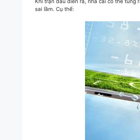
Khi trận đấu diễn ra, nhà cái có thể tung
sai lầm. Cụ thể: