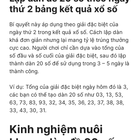
thứ 2 bảng kết quả xổ số
Bí quyết này áp dụng theo giải đặc biệt của
ngày thứ 2 trong kết quả xổ số. Cách lập dàn
khá đơn giản nhưng lại mang tỷ lệ trúng thưởng
cực cao. Người chơi chỉ cần dựa vào tổng của
số đầu và số cuối của giải đặc biệt, sau đó lập
thành dàn 20 số để sử dụng trong 3 – 5 ngày là
thành công.
Ví dụ: Tổng của giải đặc biệt ngày hôm đó là 3,
các bạn có thể tạo dàn 20 số như 03, 13, 53,
63, 73, 83, 93, 32, 34, 35, 36, 23, 37, 38, 38,
33, 43, 30, 31.
Kinh nghiệm nuôi