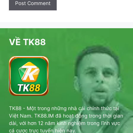
VỀ TK88
TK88 - Một trong những nhà cái chính thức tại
Việt Nam. TK88.IM đã hoạt động trong thời gian
dài, với hơn 12 năm kinh nghiệm trong lĩnh vực
cá cược trực tuyến hiện nay.