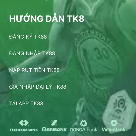
HƯỚNG DẪN TK8
ĐĂNG KÝ TK88
ĐĂNG NHẬP TK88
NẠP RÚT TIỀN TK88
GIA NHẬP ĐẠI LÝ TK88
TẢI APP TK88