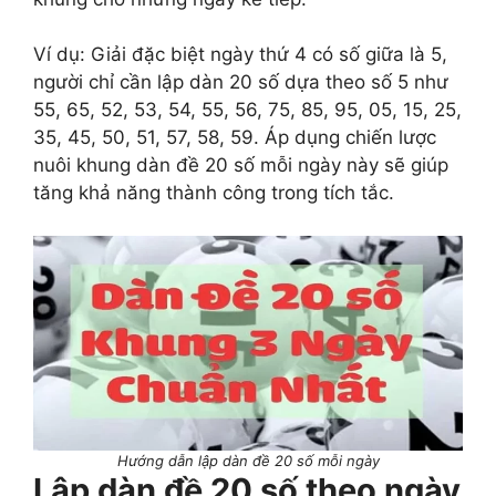
Ví dụ: Giải đặc biệt ngày thứ 4 có số giữa là 5,
người chỉ cần lập dàn 20 số dựa theo số 5 như
55, 65, 52, 53, 54, 55, 56, 75, 85, 95, 05, 15, 25,
35, 45, 50, 51, 57, 58, 59. Áp dụng chiến lược
nuôi khung dàn đề 20 số mỗi ngày này sẽ giúp
tăng khả năng thành công trong tích tắc.
Hướng dẫn lập dàn đề 20 số mỗi ngày
Lập dàn đề 20 số theo ngày