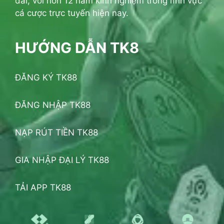
dài, với hơn 12 năm kinh nghiệm trong lĩnh vực
cá cược trực tuyến hiện nay.
HƯỚNG DẪN TK8
ĐĂNG KÝ TK88
ĐĂNG NHẬP TK88
NẠP RÚT TIỀN TK88
GIA NHẬP ĐẠI LÝ TK88
TẢI APP TK88