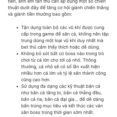
tiền, anh em tân thủ cần áp dụng một số chiến
thuật dưới đây để tăng cơ hội giành chiến thắng
và giành tiền thưởng bao gồm:
Tận dụng toàn bộ các vũ khí được cung
cấp trong game để săn cá, không nên tập
trung dùng một loại vũ khí duy nhất mà
bet thủ cảm thấy thích hoặc dễ dùng.
Không bỏ sót bất cứ boss nào trong trò
chơi từ cá lớn cho tới cá nhỏ. Thông
thường, cá nhỏ sẽ có số lần xuất hiện
nhiều hơn cá lớn và tỷ lệ săn thành công
cũng cao hơn.
Sử dụng đa dạng các kỹ thuật bắn cá
như bắn cá tăng bi, bắn cá thẳng đầu,
bắn cá ria, bắn cá đại gia… để dễ dàng
bắn trúng mục tiêu và kết thúc các ván
săn boss trong thời gian sớm nhất.