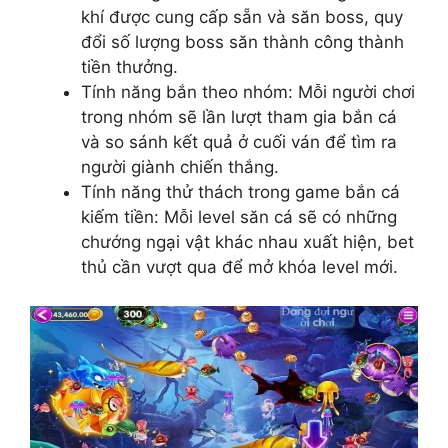
khí được cung cấp sẵn và săn boss, quy
đổi số lượng boss săn thành công thành
tiền thưởng.
Tính năng bắn theo nhóm: Mỗi người chơi
trong nhóm sẽ lần lượt tham gia bắn cá
và so sánh kết quả ở cuối ván để tìm ra
người giành chiến thắng.
Tính năng thử thách trong game bắn cá
kiếm tiền: Mỗi level săn cá sẽ có những
chướng ngại vật khác nhau xuất hiện, bet
thủ cần vượt qua để mở khóa level mới.