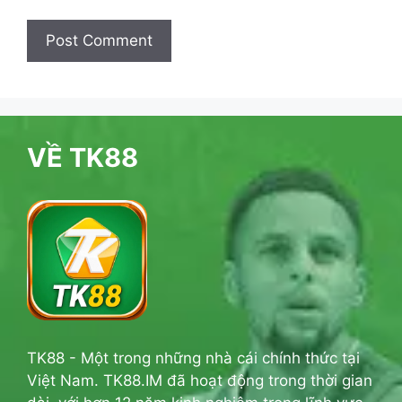
VỀ TK88
TK88 - Một trong những nhà cái chính thức tại
Việt Nam. TK88.IM đã hoạt động trong thời gian