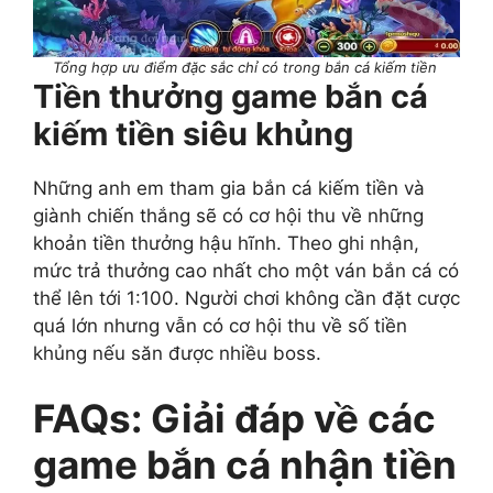
Tổng hợp ưu điểm đặc sắc chỉ có trong bắn cá kiếm tiền
Tiền thưởng
game bắn cá
kiếm tiền siêu
khủng
Những anh em tham gia bắn cá kiếm tiền và
giành chiến thắng sẽ có cơ hội thu về những
khoản tiền thưởng hậu hĩnh. Theo ghi nhận,
mức trả thưởng cao nhất cho một ván bắn cá có
thể lên tới 1:100. Người chơi không cần đặt cược
quá lớn nhưng vẫn có cơ hội thu về số tiền
khủng nếu săn được nhiều boss.
FAQs: Giải đáp về các
game bắn cá nhận tiền