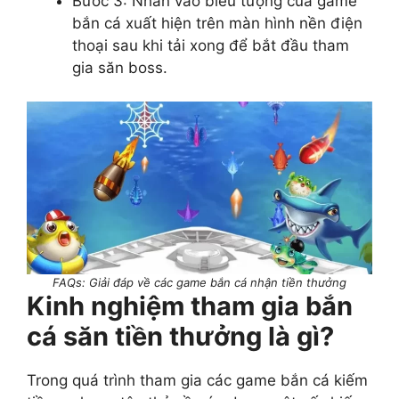
Bước 3: Nhấn vào biểu tượng của game
bắn cá xuất hiện trên màn hình nền điện
thoại sau khi tải xong để bắt đầu tham
gia săn boss.
FAQs: Giải đáp về các game bắn cá nhận tiền thưởng
Kinh nghiệm tham gia bắn
cá săn tiền thưởng là gì?
Trong quá trình tham gia các game bắn cá kiếm