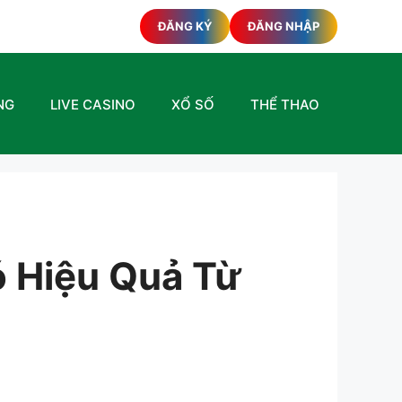
ĐĂNG KÝ
ĐĂNG NHẬP
NG
LIVE CASINO
XỔ SỐ
THỂ THAO
ó Hiệu Quả Từ