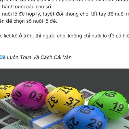
n hành nuôi các con số.
nuôi lô đề hợp lý, tuyệt đối không chơi tất tay để nuôi
n để chọn số nuôi lô đề.
iệt kê ở trên, thì người chơi không chỉ nuôi lô đề có h
 Đề
Luôn Thua Và Cách Cải Vận