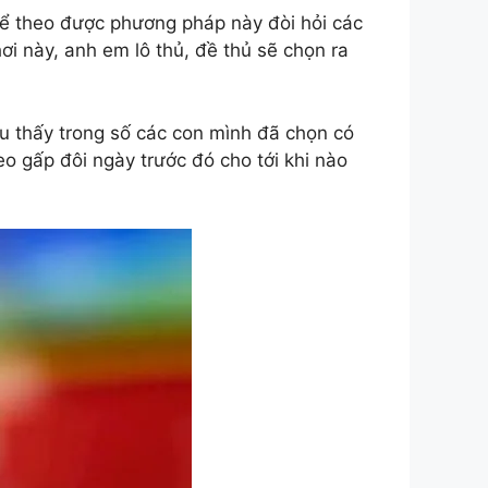
để theo được phương pháp này đòi hỏi các
ơi này, anh em lô thủ, đề thủ sẽ chọn ra
ếu thấy trong số các con mình đã chọn có
eo gấp đôi ngày trước đó cho tới khi nào