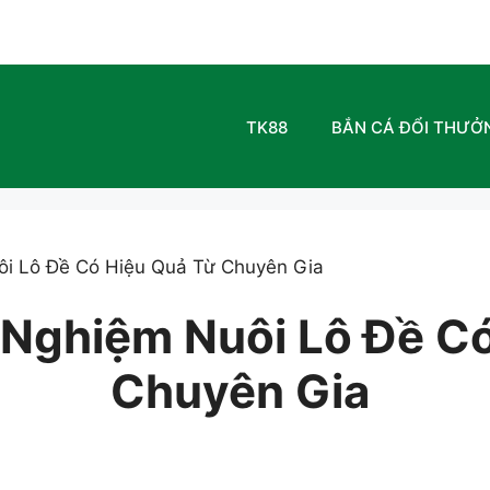
TK88
BẮN CÁ ĐỔI THƯỞ
ôi Lô Đề Có Hiệu Quả Từ Chuyên Gia
 Nghiệm Nuôi Lô Đề C
Chuyên Gia