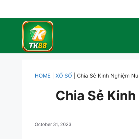
Skip
to
content
HOME
|
XỔ SỐ
|
Chia Sẻ Kinh Nghiệm Nu
Chia Sẻ Kinh
October 31, 2023