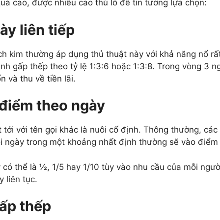
uả cao, được nhiều cao thủ lô đề tin tưởng lựa chọn:
ày liên tiếp
h kim thường áp dụng thủ thuật này với khả năng nổ rất
h gấp thếp theo tỷ lệ 1:3:6 hoặc 1:3:8. Trong vòng 3 ng
 và thu về tiền lãi.
o điểm theo ngày
 tới với tên gọi khác là nuôi cố định. Thông thường, các
i ngày trong một khoảng nhất định thường sẽ vào điểm
y có thể là ½, 1/5 hay 1/10 tùy vào nhu cầu của mỗi ngư
 liên tục.
gấp thếp