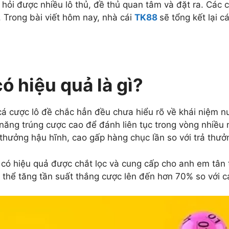
 hỏi được nhiều lô thủ, đề thủ quan tâm và đặt ra. Các 
. Trong bài viết hôm nay, nhà cái
TK88
sẽ tổng kết lại 
có hiệu quả là gì?
cá cược lô đề chắc hẳn đều chưa hiểu rõ về khái niệm nu
ăng trúng cược cao để đánh liên tục trong vòng nhiều 
hưởng hậu hĩnh, cao gấp hàng chục lần so với trả thưở
đề có hiệu quả được chắt lọc và cung cấp cho anh em tâ
 thể tăng tần suất thắng cược lên đến hơn 70% so với 