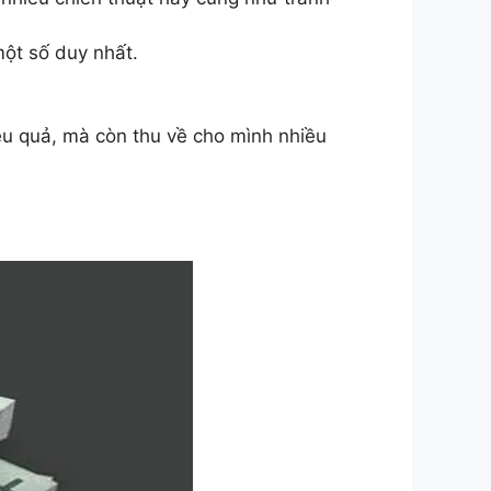
 một số duy nhất.
iệu quả, mà còn thu về cho mình nhiều