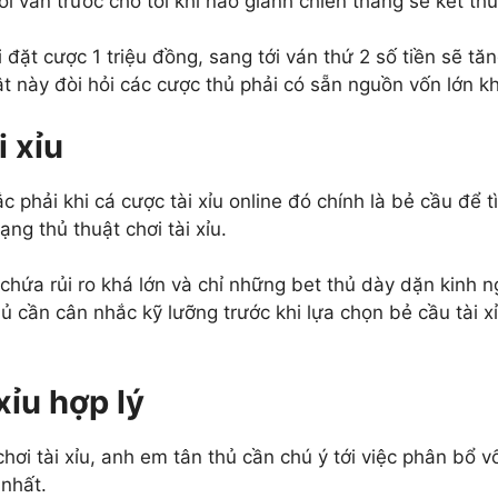
đôi ván trước cho tới khi nào giành chiến thắng sẽ kết t
 đặt cược 1 triệu đồng, sang tới ván thứ 2 số tiền sẽ tăng
này đòi hỏi các cược thủ phải có sẵn nguồn vốn lớn khi
i xỉu
 phải khi cá cược tài xỉu online đó chính là bẻ cầu để
ng thủ thuật chơi tài xỉu.
chứa rủi ro khá lớn và chỉ những bet thủ dày dặn kinh
ủ cần cân nhắc kỹ lưỡng trước khi lựa chọn bẻ cầu tài 
xỉu hợp lý
chơi tài xỉu, anh em tân thủ cần chú ý tới việc phân bổ v
 nhất.