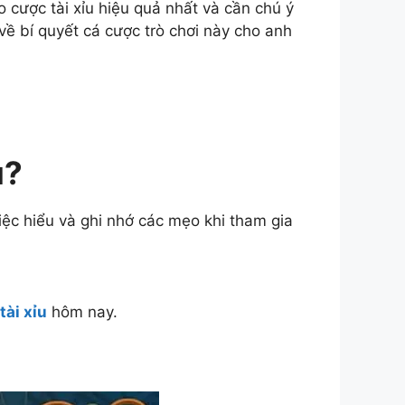
o cược tài xỉu hiệu quả nhất và cần chú ý
 về bí quyết cá cược trò chơi này cho anh
u?
việc hiểu và ghi nhớ các mẹo khi tham gia
tài xỉu
hôm nay.