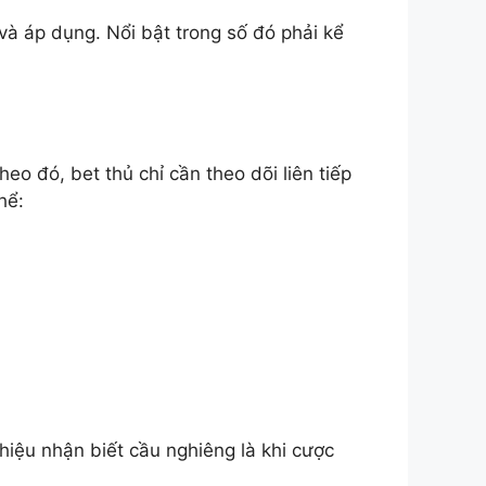
 và áp dụng. Nổi bật trong số đó phải kể
eo đó, bet thủ chỉ cần theo dõi liên tiếp
thể:
 hiệu nhận biết cầu nghiêng là khi cược