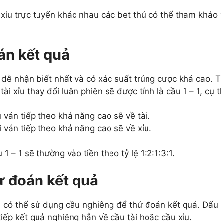
ài xỉu trực tuyến khác nhau các bet thủ có thể tham khảo
oán kết quả
u dễ nhận biết nhất và có xác suất trúng cược khá cao. Th
tài xỉu thay đổi luân phiên sẽ được tính là cầu 1 – 1, cụ 
xỉu ván tiếp theo khả năng cao sẽ về tài.
tài ván tiếp theo khả năng cao sẽ về xỉu.
 1 – 1 sẽ thường vào tiền theo tỷ lệ 1:2:1:3:1.
ự đoán kết quả
còn có thể sử dụng cầu nghiêng để thử đoán kết quả. Dấu
 tiếp kết quả nghiêng hẳn về cầu tài hoặc cầu xỉu.