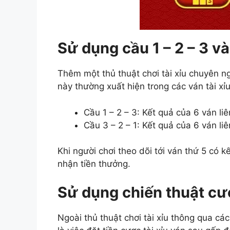
Sử dụng cầu 1 – 2 – 3 và
Thêm một thủ thuật chơi tài xỉu chuyên n
này thường xuất hiện trong các ván tài xỉ
Cầu 1 – 2 – 3: Kết quả của 6 ván liên t
Cầu 3 – 2 – 1: Kết quả của 6 ván liên t
Khi người chơi theo dõi tới ván thứ 5 có 
nhận tiền thưởng.
Sử dụng chiến thuật cư
Ngoài thủ thuật chơi tài xỉu thông qua cá