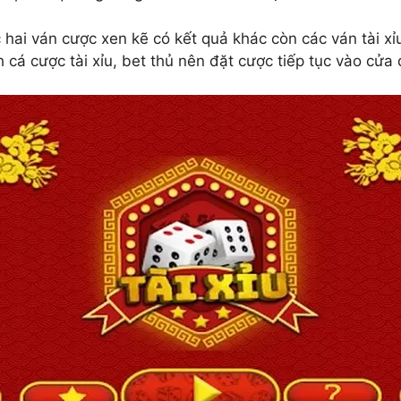
hai ván cược xen kẽ có kết quả khác còn các ván tài xỉu
cá cược tài xỉu, bet thủ nên đặt cược tiếp tục vào cửa đ