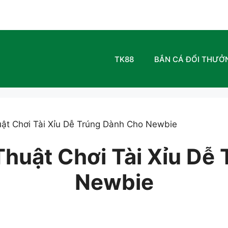
TK88
BẮN CÁ ĐỔI THƯỞ
ật Chơi Tài Xỉu Dễ Trúng Dành Cho Newbie
huật Chơi Tài Xỉu Dễ
Newbie