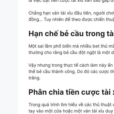
là việc đặt tiền cược tài xỉu ván sau gấp 
Chẳng hạn ván tài xỉu đầu tiên, người chơi
đồng… Tuy nhiên để theo được chiến thuật 
Hạn chế bẻ cầu trong tà
Một sai lầm phổ biến mà nhiều bet thủ mắc
thường cho rằng bẻ cầu đột ngột là một dạ
Vậy nhưng trong thực tế cách làm này ẩn 
thể bẻ cầu thành công. Do đó các cược th
trắng.
Phân chia tiền cược tài 
Trong quá trình tìm hiểu về các thủ thuật 
tay vào một cửa hoặc một ván tài xỉu duy