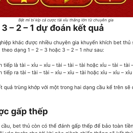
Bật mí bí kíp cá cược tài xỉu thắng lớn từ chuyên gia
 3 – 2 – 1 dự đoán kết quả
ghiệp khác được nhiều chuyên gia khuyến khích bet thủ 
u theo dạng 1 – 2 – 3 hoặc 3 – 2 – 1 như sau:
iếp là tài – xỉu – xỉu – tài – tài – tài hoặc xỉu – tài – tài 
iếp ra tài – tài – tài – xỉu – xỉu – tài hoặc xỉu – xỉu – xỉu 
kết quả trùng khớp với một trong hai dạng cầu kể trên s
ợc gấp thếp
c cầu, bet thủ còn có thể đánh gấp thếp để bảo toàn tiề