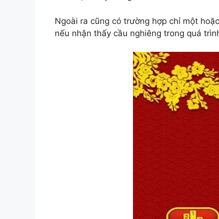
Ngoài ra cũng có trường hợp chỉ một hoặc 
nếu nhận thấy cầu nghiêng trong quá trình 