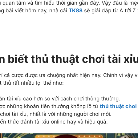
ủ quan tâm và tìm hiểu thời gian gần đây. Vậy đâu là mẹ
g bài viết hôm nay, nhà cái
TK88
sẽ giải đáp từ A tới Z
 biết thủ thuật chơi tài xỉ
 trí cá cược được ưa chuộng nhất hiện nay. Chính vì vậy 
thủ rất nhiều lợi thế như:
án tài xỉu cao hơn so với cách chơi thông thường.
ược những khoản tiền thưởng khổng lồ từ
thủ thuật chơi 
hơi tài xỉu, nhất là với những người chơi mới.
ến thức đánh tài xỉu online hay và hiệu quả.